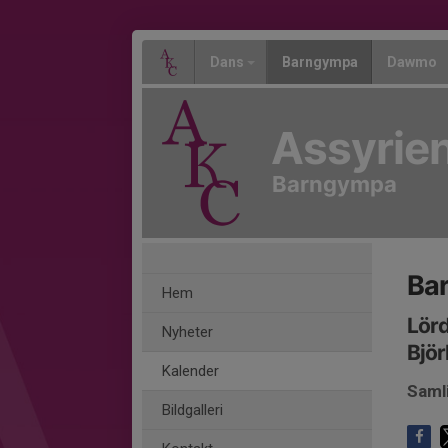
Dans
Barngympa
Dawmo
Assyrien
Barngympa
Ba
Hem
Lörd
Nyheter
Björ
Kalender
Saml
Bildgalleri