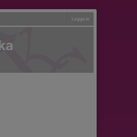
Logga in
rka