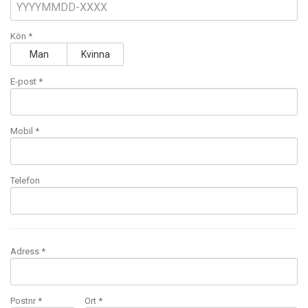
Kön *
Man
Kvinna
E-post
*
Mobil
*
Telefon
Adress *
Postnr *
Ort *