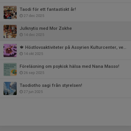
Taodi för ett fantastiskt år!
27 dec 2025
Jul­knytis med Mor Zokhe
14 dec 2025
🍁 Höstlovsaktiviteter på Assyrien Kulturcenter, vecka 44 🍁
14 okt 2025
Föreläsning om psykisk hälsa med Nana Masso!
26 sep 2025
Taodiotho sagi från styrelsen!
27 jun 2025