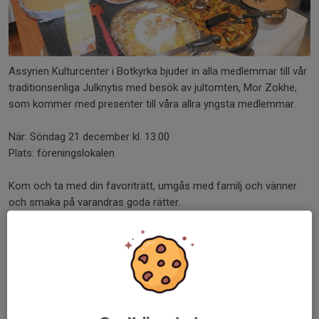
Assyrien Kulturcenter i Botkyrka bjuder in alla medlemmar till vår
traditionsenliga Julknytis med besök av jultomten, Mor Zokhe,
som kommer med presenter till våra allra yngsta medlemmar.
När: Söndag 21 december kl. 13.00
Plats: föreningslokalen
Kom och ta med din favoriträtt, umgås med familj och vänner
och smaka på varandras goda rätter.
Vi ser fram emot ett mysigt julfirande och hoppas att vi med
doften av alla läckerheter lyckas locka Mor Zokhe att dyka upp
med lite presenter till barnen.
Fyll i närvaro
här