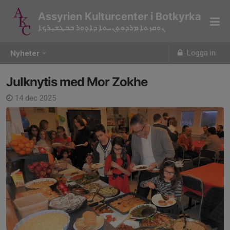
Assyrien Kulturcenter i Botkyrka
ܢܘܩܙܬܐ ܡܪܕܘܬ݂ܢܝܬܐ ܕܐܬ݂ܘܪ ܒܒܛܫܝ݂ܪܟܐ
Logga in
Nyheter
Jul­knytis med Mor Zokhe
14 dec 2025