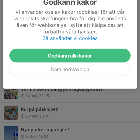
Godkänn kakor
Varmt välkomna! 🎄
Vi använder oss av kakor (cookies) för att vår
webbplats ska fungera bra för dig. De används
Hubo,
även för webbanalys i syfte att hjälpa oss att
Styrelsen
förbättra våra tjänster.
Så använder vi cookies
Dela nyhet
Godkänn alla kakor
Bara nödvändiga
Tidigare nyheter
Terminsavslutning på Hågelbyparken
14 maj, 22:15
Kul på påsklovet!
28 mar, 20:00
Nya parkeringsregler!
22 feb, 16:31