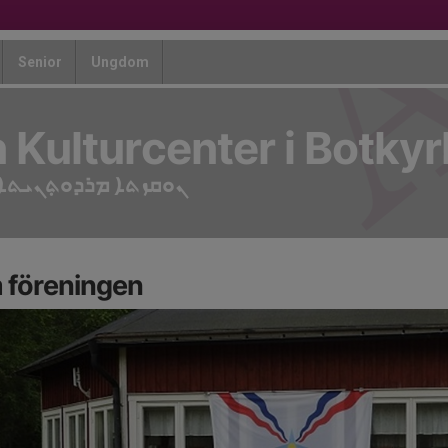
Senior
Ungdom
 Kulturcenter i Botky
ܢܘܩܙܬܐ ܡܪܕܘܬ݂ܢܝܬܐ 
 föreningen