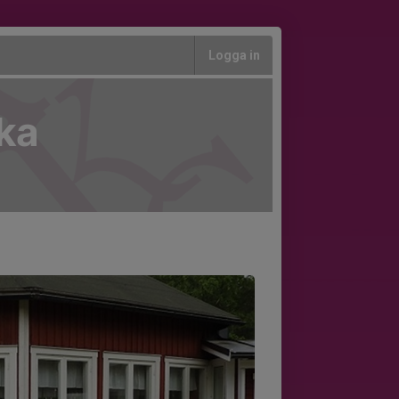
Logga in
rka