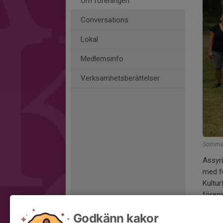
Om föreningen
Conversations
Lokal
Medlemsinfo
Verksamhetsberättelser
Sommar
Assyri
med fo
Kultur
föreni
Seger
Godkänn kakor
År 199