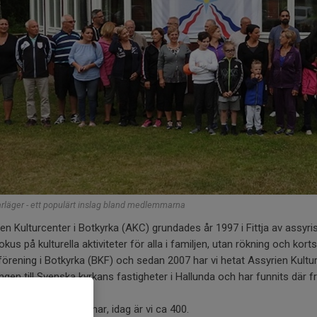
läger - ett populärt inslag bland medlemmarna
en Kulturcenter i Botkyrka (AKC) grundades år 1997 i Fittja av assyris
kus på kulturella aktiviteter för alla i familjen, utan rökning och kor
förening i Botkyrka (BKF) och sedan 2007 har vi hetat Assyrien Kulturc
ngen till Svenska kyrkans fastigheter i Hallunda och har funnits där fra
sbyvägen 4.
8 var vi 50 medlemmar, idag är vi ca 400.