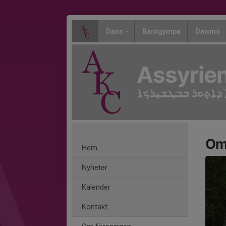
Dans
Barngympa
Dawmo
Assyrien
ܕܐܬ݂ܘܪ ܒܒܛܫܝ݂ܪܟܐ
Om
Hem
Nyheter
Kalender
Kontakt