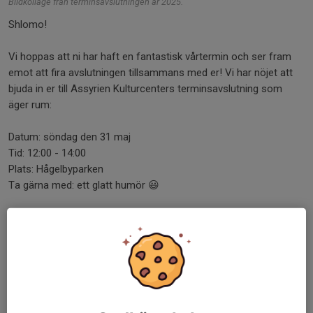
Bildkollage från terminsavslutningen år 2025.
Shlomo!
Vi hoppas att ni har haft en fantastisk vårtermin och ser fram
emot att fira avslutningen tillsammans med er! Vi har nöjet att
bjuda in er till Assyrien Kulturcenters terminsavslutning som
äger rum:
Datum: söndag den 31 maj
Tid: 12:00 - 14:00
Plats: Hågelbyparken
Ta gärna med: ett glatt humör 😃
För att göra dagen extra festlig kommer vi att grilla hamburgare
och korv. Vuxna betalar 70 kr för mat, dryck och fika, medan det
är kostnadsfritt för våra yngre medlemmar under 15 år. Det
kommer att bli en härlig dag fylld med god mat, dans, trevligt
sällskap och vi ser fram emot att se er alla där!