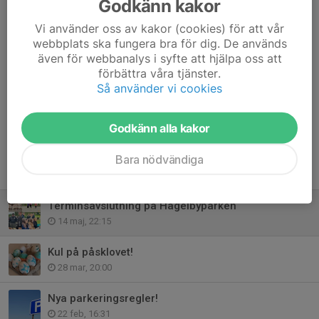
Vänligen anmäl er närvaro
här
eller i appen, senast den 27 maj
Godkänn kakor
så att vi kan förbereda tillräckligt med mat och dryck.
Vi använder oss av kakor (cookies) för att vår
webbplats ska fungera bra för dig. De används
Shlome o hubo,
även för webbanalys i syfte att hjälpa oss att
Styrelse för Assyrien Kulturcenter i Botkyrka
förbättra våra tjänster.
Så använder vi cookies
Dela nyhet
Godkänn alla kakor
Bara nödvändiga
Tidigare nyheter
Terminsavslutning på Hågelbyparken
14 maj, 22:15
Kul på påsklovet!
28 mar, 20:00
Nya parkeringsregler!
22 feb, 16:31