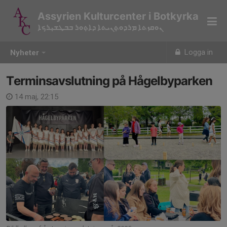
Assyrien Kulturcenter i Botkyrka
ܢܘܩܙܬܐ ܡܪܕܘܬ݂ܢܝܬܐ ܕܐܬ݂ܘܪ ܒܒܛܫܝ݂ܪܟܐ
Logga in
Nyheter
Terminsavslutning på Hågelbyparken
14 maj, 22:15